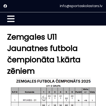
info@sportaskolastars.lv
Galvenā
Par
Zemgales U11
mums
Jaunatnes futbola
Nodarbību
laiki
čempionāta 1.kārta
Futbols
zēniem
Florbols
Treneri
Futbola
treneri