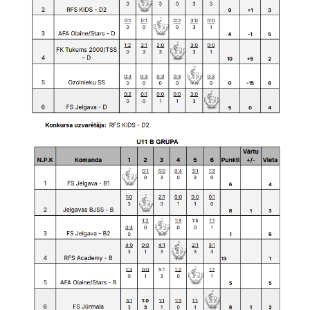
Florbola
treneri
Kontakti
Dokumenti