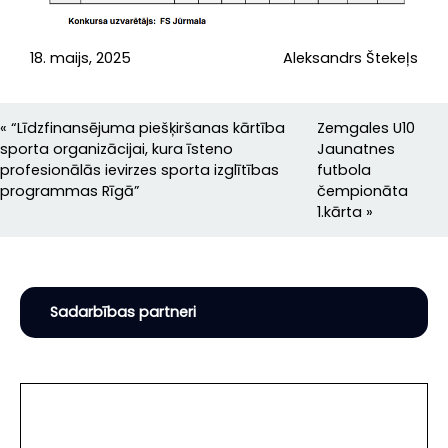
18. maijs, 2025
Aleksandrs Štekeļs
«
“Līdzfinansējuma piešķiršanas kārtība
Zemgales U10
sporta organizācijai, kura īsteno
Jaunatnes
profesionālās ievirzes sporta izglītības
futbola
programmas Rīgā”
čempionāta
1.kārta
»
Sadarbības partneri