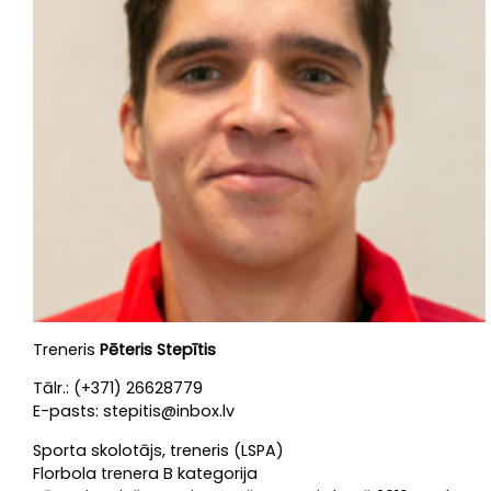
Treneris
Pēteris Stepītis
Tālr.: (+371) 26628779
E-pasts: stepitis@inbox.lv
Sporta skolotājs, treneris (LSPA)
Florbola trenera B kategorija