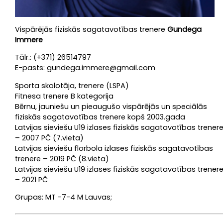
Vispārējās fiziskās sagatavotības trenere
Gundega
Immere
Tālr.: (+371) 26514797
E-pasts: gundega.immere@gmail.com
Sporta skolotāja, trenere (LSPA)
Fitnesa trenere B kategorija
Bērnu, jauniešu un pieaugušo vispārējās un speciālās
fiziskās sagatavotības trenere kopš 2003.gada
Latvijas sieviešu U19 izlases fiziskās sagatavotības trener
– 2007 PČ (7.vieta)
Latvijas sieviešu florbola izlases fiziskās sagatavotības
trenere – 2019 PČ (8.vieta)
Latvijas sieviešu U19 izlases fiziskās sagatavotības trener
– 2021 PČ
Grupas: MT -7-4 M Lauvas;