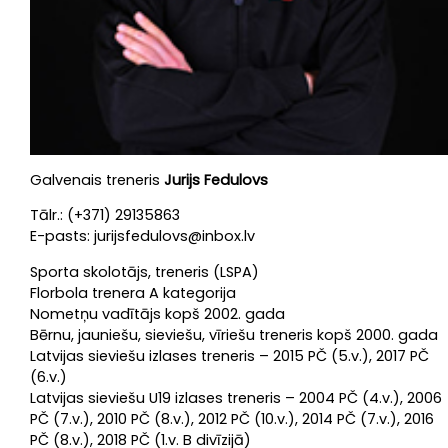
Florbola
treneri
Kontakti
Dokumenti
Galvenais treneris
Jurijs Fedulovs
Tālr.: (+371) 29135863
E-pasts: jurijsfedulovs@inbox.lv
Sporta skolotājs, treneris (LSPA)
Florbola trenera A kategorija
Nometņu vadītājs kopš 2002. gada
Bērnu, jauniešu, sieviešu, vīriešu treneris kopš 2000. gada
Latvijas sieviešu izlases treneris – 2015 PČ (5.v.), 2017 PČ
(6.v.)
Latvijas sieviešu U19 izlases treneris – 2004 PČ (4.v.), 2006
PČ (7.v.), 2010 PČ (8.v.), 2012 PČ (10.v.), 2014 PČ (7.v.), 2016
PČ (8.v.), 2018 PČ (1.v. B divīzijā)