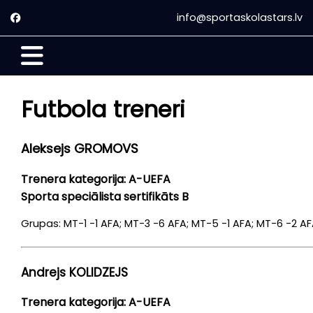
info@sportaskolastars.lv
Galvenā
Par
Futbola treneri
mums
Nodarbību
Aleksejs GROMOVS
laiki
Trenera kategorija: A-UEFA
Futbols
Sporta speciālista sertifikāts B
Florbols
Grupas: MT-1 -1 AFA; MT-3 -6 AFA; MT-5 -1 AFA; MT-6 -2 A
Treneri
Andrejs KOLIDZEJS
Futbola
Trenera kategorija: A-UEFA
treneri