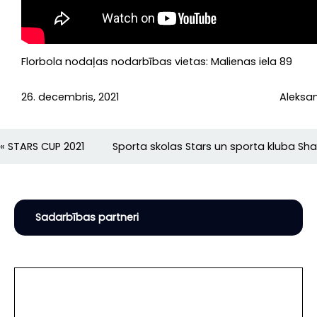
Florbola
treneri
Florbola nodaļas nodarbības vietas: Malienas iela 89
Kontakti
26. decembris, 2021
Aleksan
Dokumenti
«
STARS CUP 2021
Sporta skolas Stars un sporta kluba Sh
Sadarbības partneri